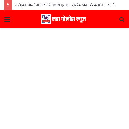
कर्जमुक्ती योजनेच्या लाभ वितरणास प्रारंभ; प्रत्येक पात्र शेतकऱ्यांना लाभ मिळणार– मुख्यमंत्री देवेंद्र फडणवीस
Menu
S
fo