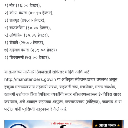
१) मोर (९६.०० हेक्टर),
२) को.प. बंधारा (४४.९७ हेक्टर),
३) शहापूर (४७.०० हेक्टर),
४) खडकेसिम (३०.०० हेक्टर),
५) लोणीसिम (३५.३६ हेक्टर),
६) शेळावे (२७.०० हेक्टर),
७) दहिगाव बंधारा (२३९.०० हेक्टर)
८) शिरसमणी (७३.०० हेक्टर).
या तलावांच्या मासेमारी ठेक्यासाठी सविस्तर माहिती आणि अटी
http://mahatenders.gov.in या अधिकृत संकेतस्थळावर उपलब्ध असून,
इच्छुक मत्स्यव्यवसाय सहकारी संस्था, सहकारी संघ, मच्छीमार, मत्स्य संवर्धक,
खाजगी उद्योजक किंवा वैयक्तिक व्यक्तींनी सदर संकेतस्थळावरून ई-निविदा सादर
कराव्यात, असे आवाहन सहाय्यक आयुक्त, मत्स्यव्यवसाय (तांत्रिक), जळगाव अ.रा.
पाटील यांनी प्रसिध्दी पत्रकाव्दारे केले आहे.