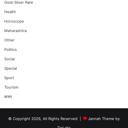
Gold-Silver Rate
Health
Horoscope
Maharashtra
Other
Politics
Social
Special
Sport
Tourism
बाजार
© Copyright 2026, All Rights Reserved |
Jannah Theme by
TieLabs