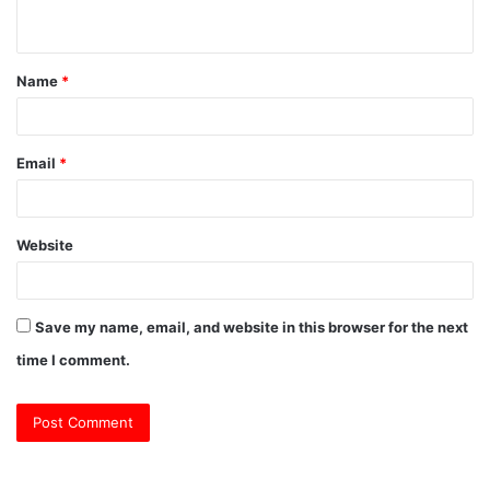
n
t
Name
*
*
Email
*
Website
Save my name, email, and website in this browser for the next
time I comment.