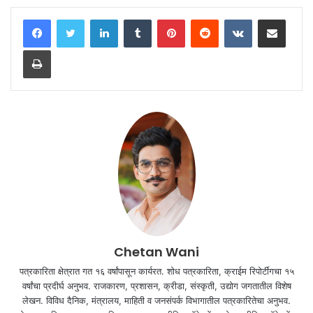
LinkedIn
Tumblr
Pinterest
Reddit
VKontakte
Share via Email
Print
Chetan Wani
पत्रकारिता क्षेत्रात गत १६ वर्षांपासून कार्यरत. शोध पत्रकारिता, क्राईम रिपोर्टींगचा १५
वर्षांचा प्रदीर्घ अनुभव. राजकारण, प्रशासन, क्रीडा, संस्कृती, उद्योग जगतातील विशेष
लेखन. विविध दैनिक, मंत्रालय, माहिती व जनसंपर्क विभागातील पत्रकारितेचा अनुभव.