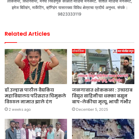
लोकसभा, विधानसभा, मनपा निवडणूक काळात मीडिया मॅनेजमेंट. सोशल मीडिया मॅनेजमेंट,
इमेज बिल्डिंग, मार्केटिंग, ब्रॅण्डिंग यासारख्या विविध क्षेत्राचा प्रदीर्घ अनुभव. संपर्क :
9823333119
Related Articles
डॉ.उल्हास पाटील वैद्यकिय
जळगावात शोककळा : उच्चदाब
महाविद्यालय परिसरात चिमुकले
विद्युत वाहिनीचा धक्का बसून
विठठल नामात झाले दंग
बाप-लेकीचा मृत्यू, भाची गंभीर
2 weeks ago
December 5, 2025