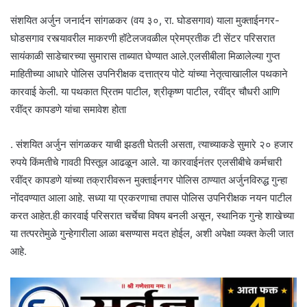
संशयित अर्जुन जनार्दन सांगळकर (वय ३०, रा. घोडसगाव) याला मुक्ताईनगर-
घोडसगाव रस्त्यावरील माकरणी हॉटेलजवळील प्रेमप्रतीक टी सेंटर परिसरात
सायंकाळी साडेचारच्या सुमारास ताब्यात घेण्यात आले.एलसीबीला मिळालेल्या गुप्त
माहितीच्या आधारे पोलिस उपनिरीक्षक दत्तात्रय पोटे यांच्या नेतृत्वाखालील पथकाने
कारवाई केली. या पथकात प्रितम पाटील, श्रीकृष्ण पाटील, रवींद्र चौधरी आणि
रवींद्र कापडणे यांचा समावेश होता
. संशयित अर्जुन सांगळकर याची झडती घेतली असता, त्याच्याकडे सुमारे २० हजार
रुपये किंमतीचे गावठी पिस्तूल आढळून आले. या कारवाईनंतर एलसीबीचे कर्मचारी
रवींद्र कापडणे यांच्या तक्रारीवरून मुक्ताईनगर पोलिस ठाण्यात अर्जुनविरुद्ध गुन्हा
नोंदवण्यात आला आहे. सध्या या प्रकरणाचा तपास पोलिस उपनिरीक्षक नयन पाटील
करत आहेत.ही कारवाई परिसरात चर्चेचा विषय बनली असून, स्थानिक गुन्हे शाखेच्या
या तत्परतेमुळे गुन्हेगारीला आळा बसण्यास मदत होईल, अशी अपेक्षा व्यक्त केली जात
आहे.