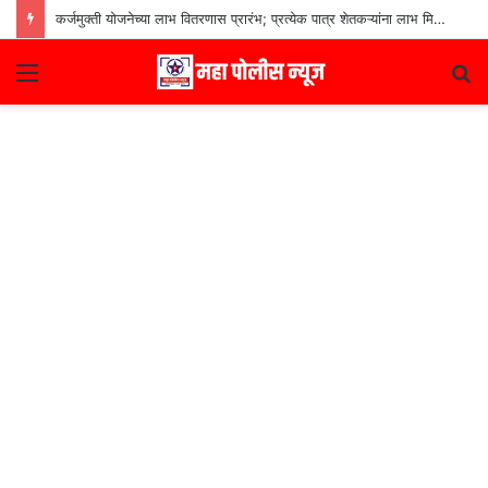
कर्जमुक्ती योजनेच्या लाभ वितरणास प्रारंभ; प्रत्येक पात्र शेतकऱ्यांना लाभ मिळणार– मुख्यमंत्री देवेंद्र फडणवीस
Menu
S
fo