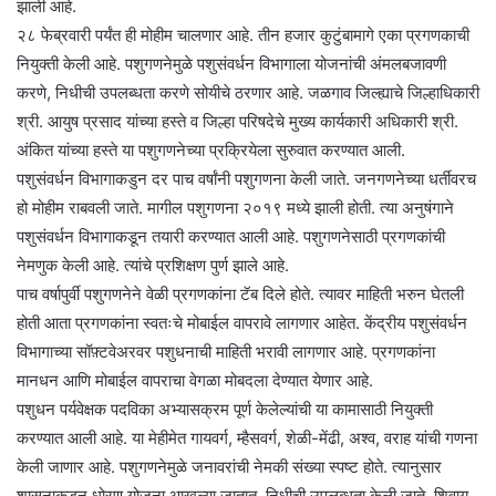
झाली आहे.
२८ फेब्रवारी पर्यंत ही मोहीम चालणार आहे. तीन हजार कुटुंबामागे एका प्रगणकाची
नियुक्ती केली आहे. पशुगणनेमुळे पशुसंवर्धन विभागाला योजनांची अंमलबजावणी
करणे, निधीची उपलब्धता करणे सोयीचे ठरणार आहे. जळगाव जिल्ह्याचे जिल्हाधिकारी
श्री. आयुष प्रसाद यांच्या हस्ते व जिल्हा परिषदेचे मुख्य कार्यकारी अधिकारी श्री.
अंकित यांच्या हस्ते या पशुगणनेच्या प्रक्रियेला सुरुवात करण्यात आली.
पशुसंवर्धन विभागाकडुन दर पाच वर्षांनी पशुगणना केली जाते. जनगणनेच्या धर्तीवरच
हो मोहीम राबवली जाते. मागील पशुगणना २०१९ मध्ये झाली होती. त्या अनुषंगाने
पशुसंवर्धन विभागाकडून तयारी करण्यात आली आहे. पशुगणनेसाठी प्रगणकांची
नेमणुक केली आहे. त्यांचे प्रशिक्षण पुर्ण झाले आहे.
पाच वर्षापुर्वी पशुगणनेने वेळी प्रगणकांना टॅब दिले होते. त्यावर माहिती भरुन घेतली
होती आता प्रगणकांना स्वतःचे मोबाईल वापरावे लागणार आहेत. केंद्रीय पशुसंवर्धन
विभागाच्या सॉफ़्टवेअरवर पशुधनाची माहिती भरावी लागणार आहे. प्रगणकांना
मानधन आणि मोबाईल वापराचा वेगळा मोबदला देण्यात येणार आहे.
पशुधन पर्यवेक्षक पदविका अभ्यासक्रम पूर्ण केलेल्यांची या कामासाठी नियुक्ती
करण्यात आली आहे. या मेहीमेत गायवर्ग, म्हैसवर्ग, शेळी-मेंढी, अश्व, वराह यांची गणना
केली जाणार आहे. पशुगणनेमुळे जनावरांची नेमकी संख्या स्पष्ट होते. त्यानुसार
शासनाकडून धोरण,योजना आखल्या जातात. निधीची उपलब्धता केली जाते. शिवाय