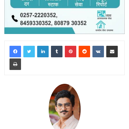
LinkedIn
Tumblr
Pinterest
Reddit
VKontakte
Share via Email
Print