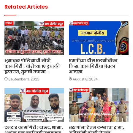
Related Articles
भुसावळ पोलिसांची मोठी
एसपींच्या टीम एलसीबीला
कामगिरी : चोरीच्या १६ दुचाकी
टिप्स, कामगिरीचा घेतला
हस्तगत, तुमची तपासा..
आढावा
September 1, 2025
August 8, 2024
दमदार कामगिरी : दाऊद, भासा,
तरुणांना हेरून लग्नाचा ड्रामा,