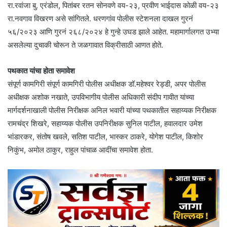
रा.रवांजा बु. एरंडोल, पितांबर रतन सोनवणे वय-२३, प्रवीण भाईदास कोळी वय-२३
रा.नवगाव विखरण असे सांगितले. धरणगांव पोलीस स्टेशनला दाखल गुरनं
५६/२०२३ आणि गुरनं २६८/२०२४ हे गुन्हे उघड झाले आहेत. महामार्गालगत उभ्या
असलेल्या दुचाकी चोरून ते जळगावात विक्रीसाठी आणत होते.
पथकात यांचा होता समावेश
संपूर्ण कामगिरी संपूर्ण कामगिरी पोलीस अधीक्षक डॉ.महेश्वर रेड्डी, अपर पोलीस
अधीक्षक अशोक नखाते, उपविभागीय पोलीस अधिकारी संदीप गावीत यांच्या
मार्गदर्शनाखाली पोलीस निरीक्षक अनिल भवारी यांच्या पथकातील सहाय्यक निरीक्षक
रामचंद्र शिखरे, सहाय्यक पोलीस उपनिरीक्षक सुनिल पाटील, हवालदार उमेश
भांडारकर, संतोष खवले, सतिश पाटील, भास्कर ठाकरे, योगेश पाटील, किशोर
निकुंभ, अमोल ठाकुर, राहुल पांचाळ आदींचा समावेश होता.