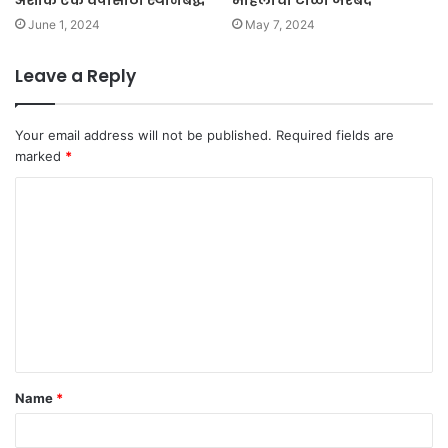
अशोक एक वर्षासाठी स्थानबद्ध
महिलांची टोळी जेरबंद
June 1, 2024
May 7, 2024
Leave a Reply
Your email address will not be published.
Required fields are
marked
*
C
o
m
m
e
n
t
Name
*
*