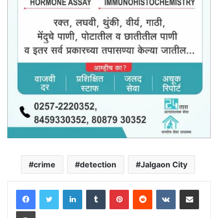
crime
detection
Jalgaon City
LinkedIn
Tumblr
Pinterest
Reddit
VKontakte
Share via Email
Print