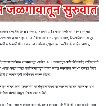
्वसंध्येवर वन्यजीव संरक्षण संस्था, जळगाव आणि यावल वनविभाग यांच्या संयुक्त
त्साहात सुरुवात झाली. या रॅलीला आमदार राजुमामा भोळे, जिल्हाधिकारी आयुष
ार्यकारी अधिकारी मीनल करनवाल यांच्या प्रमुख उपस्थितीत हिरवा झेंडा दाखवून
िवसांच्या रॅलीमध्ये राज्यभरातून आलेले १०० व्याघ्रदूत आणि विवेकानंद प्रतिष्ठानचे
ाह दिसून आला असून यावल वनविभागाकडून त्यांना जंगल सफारीचा अनुभव देण्यात येणार
रोजी हा जनजागृती कार्यक्रम संपन्न होईल.
 पथनाट्य सादर केले. जंगलाच्या प्रतिकृतीसारख्या सजवलेल्या सफारी वाहनावर उभे
सोबत सेल्फी काढून रॅलीचे स्वागत केले.
 मुकेश सोनार, सतीश कांबळे यांनी संस्थेच्या कार्याची माहिती दिली. यावल वनविभागाचे