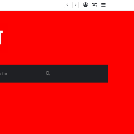
Log
Random
Sidebar
In
Article
Search
for