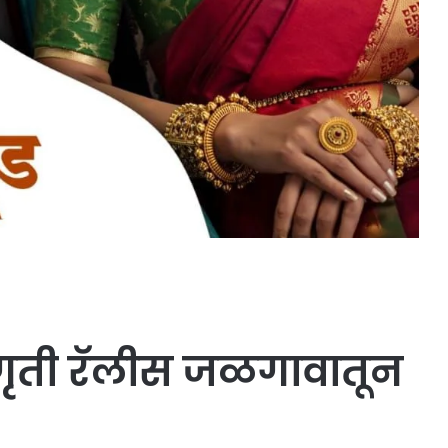
जागृती रॅलीस जळगावातून