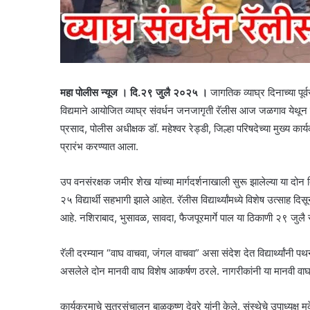
महा पोलीस न्यूज । दि.२९ जुलै २०२५ ।
जागतिक व्याघ्र दिनाच्या पूर
विद्यमाने आयोजित व्याघ्र संवर्धन जनजागृती रॅलीस आज जळगाव येथून उ
प्रसाद, पोलीस अधीक्षक डॉ. महेश्वर रेड्डी, जिल्हा परिषदेच्या मुख्य क
प्रारंभ करण्यात आला.
उप वनसंरक्षक जमीर शेख यांच्या मार्गदर्शनाखाली सुरू झालेल्या या दोन द
२५ विद्यार्थी सहभागी झाले आहेत. रॅलीस विद्यार्थ्यांमध्ये विशेष उत्स
आहे. नशिराबाद, भुसावळ, सावदा, फैजपूरमार्गे पाल या ठिकाणी २९ जुलै 
रॅली दरम्यान “वाघ वाचवा, जंगल वाचवा” असा संदेश देत विद्यार्थ्यांनी
असलेले दोन मानवी वाघ विशेष आकर्षण ठरले. नागरीकांनी या मानवी वाघां
कार्यक्रमाचे सूत्रसंचालन बाळकृष्ण देवरे यांनी केले. संस्थेचे उपाध्यक्ष