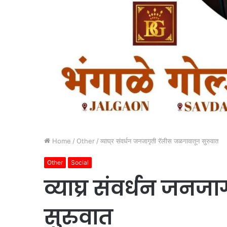
Home
/
Other
/
व्याघ्र संवर्धन जनजागृती रॅलीस जळगावातून सुरुवात
Other
Social
व्याघ्र संवर्धन जन
सुरुवात