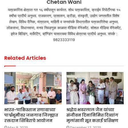
Chetan Wani
पत्रकारिता क्षेत्रात गत १६ वर्षांपासून कार्यरत. शोध पत्रकारिता, क्राईम रिपोर्टींगचा १५
वर्षांचा प्रदीर्घ अनुभव. राजकारण, प्रशासन, क्रीडा, संस्कृती, उद्योग जगतातील विशेष
लेखन. विविध दैनिक, मंत्रालय, माहिती व जनसंपर्क विभागातील पत्रकारितेचा अनुभव.
लोकसभा, विधानसभा, मनपा निवडणूक काळात मीडिया मॅनेजमेंट. सोशल मीडिया मॅनेजमेंट,
इमेज बिल्डिंग, मार्केटिंग, ब्रॅण्डिंग यासारख्या विविध क्षेत्राचा प्रदीर्घ अनुभव. संपर्क :
9823333119
Related Articles
भारत-पाकिस्तान तणावाच्या
श्रद्धेय भवरलाल जैन यांच्या
पार्श्वभूमीवर जळगाव जिल्ह्यात
संजीवन दिनानिमित्त दिव्यांग
रक्तदान शिबिराचे आयोजन
मुलांसाठी सूत कताई प्रशिक्षण
May 9, 2025
December 12, 2025