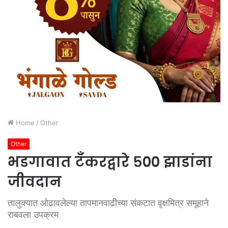
Home
/
Other
Other
भडगावात टँकरद्वारे ५०० झाडांना
जीवदान
तालुक्यात ओढावलेल्या तापमानवाढीच्या संकटात वृक्षमित्र समूहाने
राबवला उपक्रम