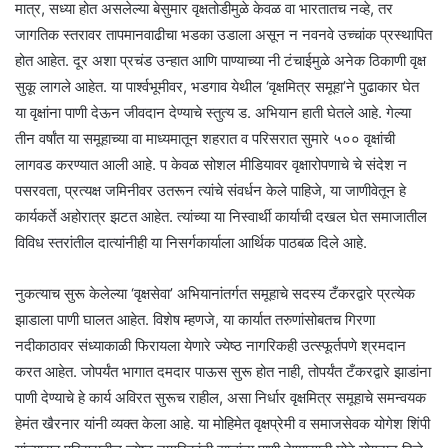
मात्र, सध्या होत असलेल्या बेसुमार वृक्षतोडीमुळे केवळ वा भारतातच नव्हे, तर
जागतिक स्तरावर तापमानवाढीचा भडका उडाला असून न नवनवे उच्चांक प्रस्थापित
होत आहेत. दूर अशा प्रचंड उन्हात आणि पाण्याच्या नी टंचाईमुळे अनेक ठिकाणी वृक्ष
सुकू लागले आहेत. या पार्श्वभूमीवर, भडगाव येथील ‘वृक्षमित्र समूहा’ने पुढाकार घेत
या वृक्षांना पाणी देऊन जीवदान देण्याचे स्तुत्य ड. अभियान हाती घेतले आहे. गेल्या
तीन वर्षांत या समूहाच्या वा माध्यमातून शहरात व परिसरात सुमारे ५०० वृक्षांची
लागवड करण्यात आली आहे. प केवळ सोशल मीडियावर वृक्षारोपणाचे चे संदेश न
पसरवता, प्रत्यक्ष जमिनीवर उतरून त्यांचे संवर्धन केले पाहिजे, या जाणीवेतून हे
कार्यकर्ते अहोरात्र झटत आहेत. त्यांच्या या निस्वार्थी कार्याची दखल घेत समाजातील
विविध स्तरांतील दात्यांनीही या निसर्गकार्याला आर्थिक पाठबळ दिले आहे.
नुकत्याच सुरू केलेल्या ‘वृक्षसेवा’ अभियानांतर्गत समूहाचे सदस्य टँकरद्वारे प्रत्येक
झाडाला पाणी घालत आहेत. विशेष म्हणजे, या कार्यात तरुणांसोबतच गिरणा
नदीकाठावर संध्याकाळी फिरायला येणारे ज्येष्ठ नागरिकही उत्स्फूर्तपणे श्रमदान
करत आहेत. जोपर्यंत भागात दमदार पाऊस सुरू होत नाही, तोपर्यंत टँकरद्वारे झाडांना
पाणी देण्याचे हे कार्य अविरत सुरूच राहील, असा निर्धार वृक्षमित्र समूहाचे समन्वयक
हेमंत खैरनार यांनी व्यक्त केला आहे. या मोहिमेत वृक्षप्रेमी व समाजसेवक योगेश शिंपी