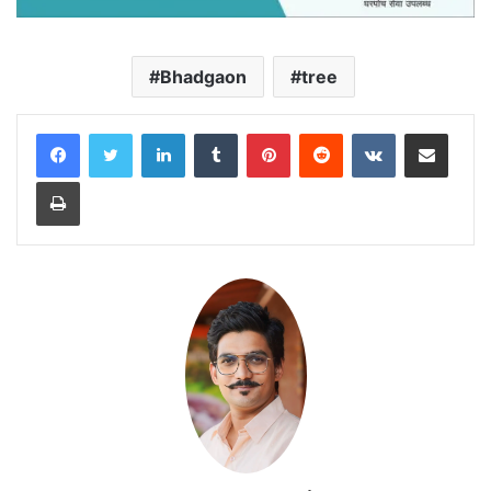
Bhadgaon
tree
LinkedIn
Tumblr
Pinterest
Reddit
VKontakte
Share via Email
Print