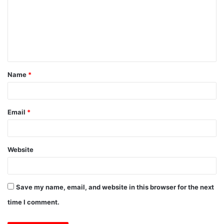
m
m
e
n
t
Name
*
*
Email
*
Website
Save my name, email, and website in this browser for the next
time I comment.