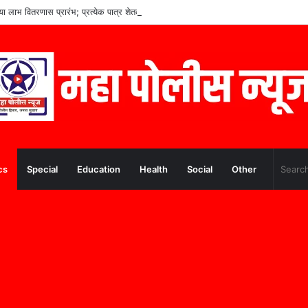
च्या लाभ वितरणास प्रारंभ; प्रत्येक पात्र शेतकऱ्यांना लाभ मिळणार– मुख्यमंत्री देवेंद्र फडणवीस
cs
Special
Education
Health
Social
Other