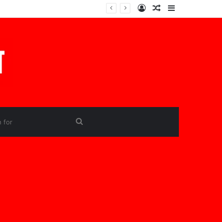
Log
Random
Sidebar
In
Article
Search
for