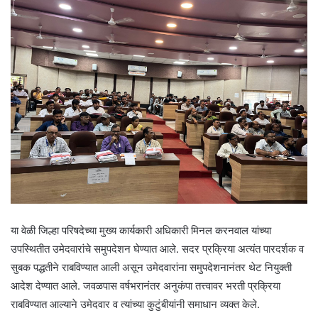
या वेळी जिल्हा परिषदेच्या मुख्य कार्यकारी अधिकारी मिनल करनवाल यांच्या
उपस्थितीत उमेदवारांचे समुपदेशन घेण्यात आले. सदर प्रक्रिया अत्यंत पारदर्शक व
सुबक पद्धतीने राबविण्यात आली असून उमेदवारांना समुपदेशनानंतर थेट नियुक्ती
आदेश देण्यात आले. जवळपास वर्षभरानंतर अनुकंपा तत्त्वावर भरती प्रक्रिया
राबविण्यात आल्याने उमेदवार व त्यांच्या कुटुंबीयांनी समाधान व्यक्त केले.