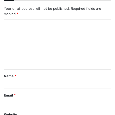
Your email address will not be published.
Required fields are
marked
*
C
o
m
m
e
n
t
Name
*
*
Email
*
Website