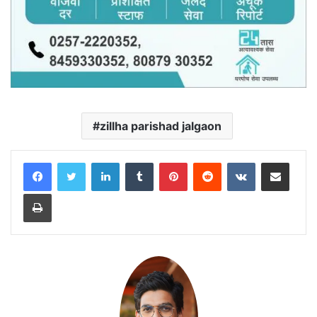
zillha parishad jalgaon
LinkedIn
Tumblr
Pinterest
Reddit
VKontakte
Share via Email
Print