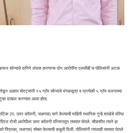
करून सोन्याचे दागिने लंपास करणाऱ्या दोन आरोपींना एलसीबी च पोलिसांनी अटक
ून अज्ञात चोरट्यांनी १५ ग्रॅम सोन्याचे मंगळसूत्र व प्रत्येकी ५ ग्रॅम वजनाच्या
त गुन्हा दाखल करण्यात आला होता.
खाटिक (रा. उमर कॉलनी, जळगाव) याने केल्याची माहिती स्थानिक गुन्हे शाखेचे वरिष्ठ
 एप्रिल रोजी आरोपीला उमर कॉलनी परिसरातून ताब्यात घेतले. चौकशीत त्याने हा
 पिंप्राळा, जळगाव) सोबत केल्याची कबुली दिली. पोलिसांनी त्यालाही ताब्यात घेतले