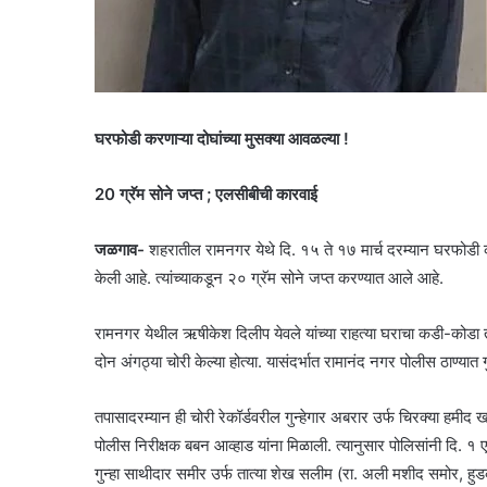
घरफोडी करणाऱ्या दोघांच्या मुसक्या आवळल्या !
20 ग्रॅम सोने जप्त ; एलसीबीची कारवाई
जळगाव-
शहरातील रामनगर येथे दि. १५ ते १७ मार्च दरम्यान घरफोडी 
केली आहे. त्यांच्याकडून २० ग्रॅम सोने जप्त करण्यात आले आहे.
रामनगर येथील ऋषीकेश दिलीप येवले यांच्या राहत्या घराचा कडी-कोडा तोड
दोन अंगठ्या चोरी केल्या होत्या. यासंदर्भात रामानंद नगर पोलीस ठाण्या
तपासादरम्यान ही चोरी रेकॉर्डवरील गुन्हेगार अबरार उर्फ चिरक्या हमीद 
पोलीस निरीक्षक बबन आव्हाड यांना मिळाली. त्यानुसार पोलिसांनी दि. १
गुन्हा साथीदार समीर उर्फ तात्या शेख सलीम (रा. अली मशीद समोर, हुडको