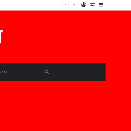
Log
Random
Sidebar
In
Article
Search
for