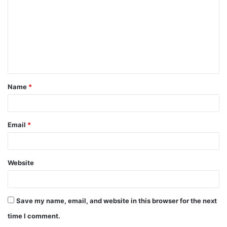
m
m
e
n
t
Name
*
*
Email
*
Website
Save my name, email, and website in this browser for the next
time I comment.