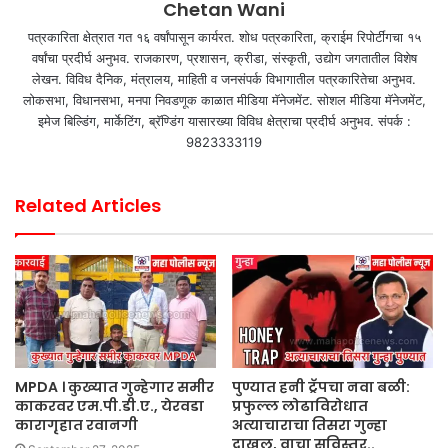
Chetan Wani
पत्रकारिता क्षेत्रात गत १६ वर्षांपासून कार्यरत. शोध पत्रकारिता, क्राईम रिपोर्टींगचा १५
वर्षांचा प्रदीर्घ अनुभव. राजकारण, प्रशासन, क्रीडा, संस्कृती, उद्योग जगतातील विशेष
लेखन. विविध दैनिक, मंत्रालय, माहिती व जनसंपर्क विभागातील पत्रकारितेचा अनुभव.
लोकसभा, विधानसभा, मनपा निवडणूक काळात मीडिया मॅनेजमेंट. सोशल मीडिया मॅनेजमेंट,
इमेज बिल्डिंग, मार्केटिंग, ब्रॅण्डिंग यासारख्या विविध क्षेत्राचा प्रदीर्घ अनुभव. संपर्क :
9823333119
Related Articles
MPDA । कुख्यात गुन्हेगार समीर
पुण्यात हनी ट्रॅपचा नवा बळी:
काकरवर एम.पी.डी.ए., येरवडा
प्रफुल्ल लोढाविरोधात
कारागृहात रवानगी
अत्याचाराचा तिसरा गुन्हा
दाखल, वाचा सविस्तर..