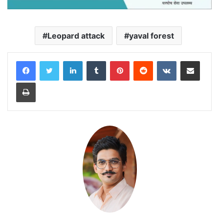
Leopard attack
yaval forest
LinkedIn
Tumblr
Pinterest
Reddit
VKontakte
Share via Email
Print