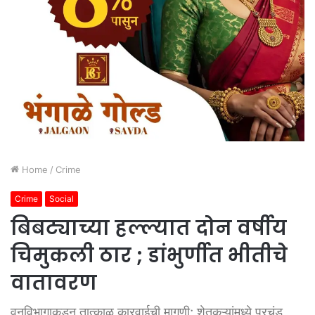
Home
/
Crime
Crime
Social
बिबट्याच्या हल्ल्यात दोन वर्षीय
चिमुकली ठार ; डांभुर्णीत भीतीचे
वातावरण
वनविभागाकडून तात्काळ कारवाईची मागणी; शेतकऱ्यांमध्ये प्रचंड