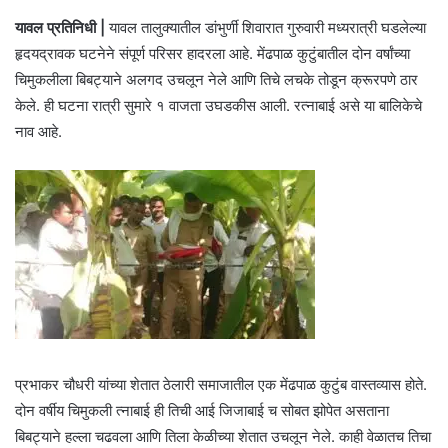
यावल प्रतिनिधी |
यावल तालुक्यातील डांभुर्णी शिवारात गुरुवारी मध्यरात्री घडलेल्या
हृदयद्रावक घटनेने संपूर्ण परिसर हादरला आहे. मेंढपाळ कुटुंबातील दोन वर्षांच्या
चिमुकलीला बिबट्याने अलगद उचलून नेले आणि तिचे लचके तोडून क्रूरपणे ठार
केले. ही घटना रात्री सुमारे १ वाजता उघडकीस आली. रत्‍नाबाई असे या बालिकेचे
नाव आहे.
प्रभाकर चौधरी यांच्या शेतात ठेलारी समाजातील एक मेंढपाळ कुटुंब वास्तव्यास होते.
दोन वर्षीय चिमुकली त्‍नाबाई ही तिची आई जिजाबाई च सोबत झोपेत असताना
बिबट्याने हल्ला चढवला आणि तिला केळीच्या शेतात उचलून नेले. काही वेळातच तिचा