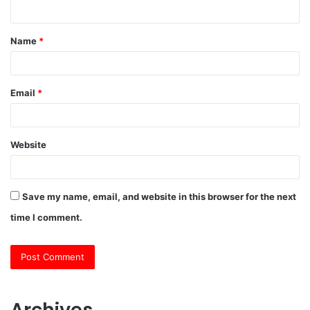
n
t
Name
*
*
Email
*
Website
Save my name, email, and website in this browser for the next
time I comment.
Archives