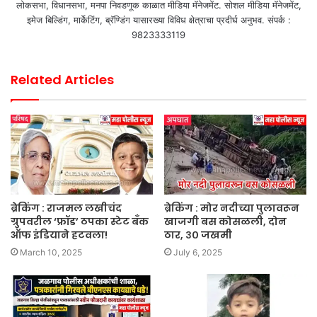
लोकसभा, विधानसभा, मनपा निवडणूक काळात मीडिया मॅनेजमेंट. सोशल मीडिया मॅनेजमेंट,
इमेज बिल्डिंग, मार्केटिंग, ब्रॅण्डिंग यासारख्या विविध क्षेत्राचा प्रदीर्घ अनुभव. संपर्क :
9823333119
Related Articles
ब्रेकिंग : राजमल लखीचंद
ब्रेकिंग : मोर नदीच्या पुलावरून
ग्रुपवरील ‘फ्रॉड’ ठपका स्टेट बँक
खाजगी बस कोसळली, दोन
ऑफ इंडियाने हटवला!
ठार, ३० जखमी
March 10, 2025
July 6, 2025