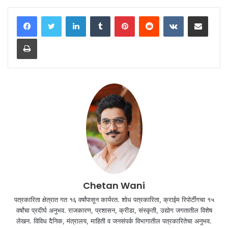
LinkedIn
Tumblr
Pinterest
Reddit
VKontakte
Share via Email
Print
Chetan Wani
पत्रकारिता क्षेत्रात गत १६ वर्षांपासून कार्यरत. शोध पत्रकारिता, क्राईम रिपोर्टींगचा १५
वर्षांचा प्रदीर्घ अनुभव. राजकारण, प्रशासन, क्रीडा, संस्कृती, उद्योग जगतातील विशेष
लेखन. विविध दैनिक, मंत्रालय, माहिती व जनसंपर्क विभागातील पत्रकारितेचा अनुभव.