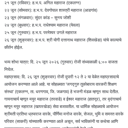
२१ जून (रविवार): ह.भ.प. अनिल महाराज (एकलग्न)
२२ जून (सोमवार): ह.भ.प. देवगोपाल शास्त्री महाराज (आडगांव)
२३ जून (मंगळवार): सुंदर कांड – सुनय जोशी
२४ जून (बुधवार): ह.भ.प. राधेश्याम महाराज (येवला)
२५ जून (गुरुवार): ह.भ.प. परमेश्वर उगले महाराज
२६ जून (शुक्रवार): ह.भ.प. श्री योगी दत्तानाथ महाराज (शिवखेडा) यांचे काल्याचे
कीर्तन होईल.
भव्य शोभा यात्रा: दि. २५ जून २०२६ (गुरुवार) रोजी संध्याकाळी ६:०० वाजता
निघेल.
महाप्रसाद: दि. २६ जून (शुक्रवार) रोजी दुपारी १२ ते २ या वेळेत महाप्रसादाचे
आयोजन करण्यात आले आहे. या सोहळ्यात ‘जगद्गुरु तुकोबाराय वारकरी शिक्षण
संस्था’ (एकलग्न, ता. धरणगाव, जि. जळगाव) हे भजनी मंडळ म्हणून साथ देतील.
गायनाचार्य म्हणून मयुर महाराज (तरवाडे) व ईश्वर महाराज (हातनूर), तर मृदंगाचार्य
म्हणून मयुर महाराज (खापरखेडा) सेवा बजावतील. या धार्मिक सोहळ्याचे आयोजन
श्रीमती प्रतिभा ध्रुवराज वारके, पौर्णिमा मनोज वारके, सेजल, भुमि व समस्त वारके
परिवार (साकरी) यांच्यातर्फे करण्यात आले असून, सर्व भाविकांनी या कथेचा आणि