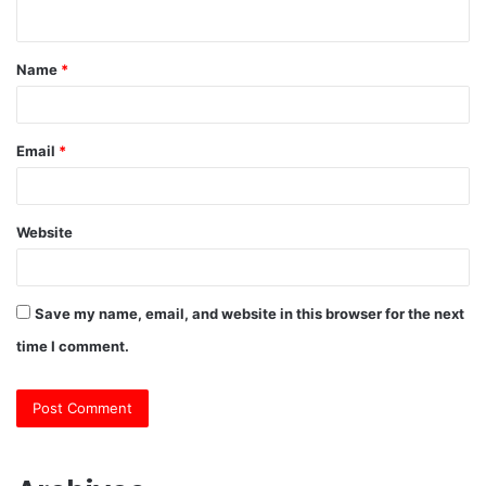
n
t
Name
*
*
Email
*
Website
Save my name, email, and website in this browser for the next
time I comment.