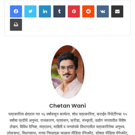
LinkedIn
Tumblr
Pinterest
Reddit
VKontakte
Share via Email
Print
Chetan Wani
पत्रकारिता क्षेत्रात गत १६ वर्षांपासून कार्यरत. शोध पत्रकारिता, क्राईम रिपोर्टींगचा १५
वर्षांचा प्रदीर्घ अनुभव. राजकारण, प्रशासन, क्रीडा, संस्कृती, उद्योग जगतातील विशेष
लेखन. विविध दैनिक, मंत्रालय, माहिती व जनसंपर्क विभागातील पत्रकारितेचा अनुभव.
लोकसभा, विधानसभा, मनपा निवडणूक काळात मीडिया मॅनेजमेंट. सोशल मीडिया मॅनेजमेंट,