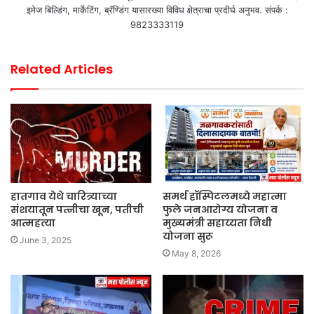
इमेज बिल्डिंग, मार्केटिंग, ब्रॅण्डिंग यासारख्या विविध क्षेत्राचा प्रदीर्घ अनुभव. संपर्क :
9823333119
Related Articles
हातगाव येथे चारित्र्याच्या
समर्थ हॉस्पिटलमध्ये महात्मा
संशयातून पत्नीचा खून, पतीची
फुले जनआरोग्य योजना व
आत्महत्या
मुख्यमंत्री सहाय्यता निधी
योजना सुरू
June 3, 2025
May 8, 2026