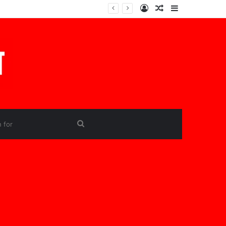
Log
Random
Sidebar
In
Article
Search
for