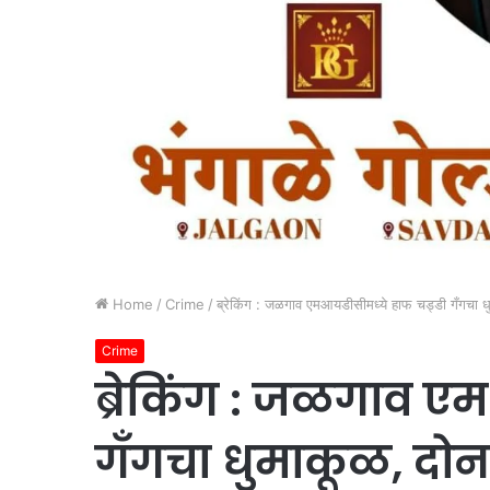
Home
/
Crime
/
ब्रेकिंग : जळगाव एमआयडीसीमध्ये हाफ चड्डी गँगचा ध
Crime
ब्रेकिंग : जळगाव ए
गँगचा धुमाकूळ, दोन