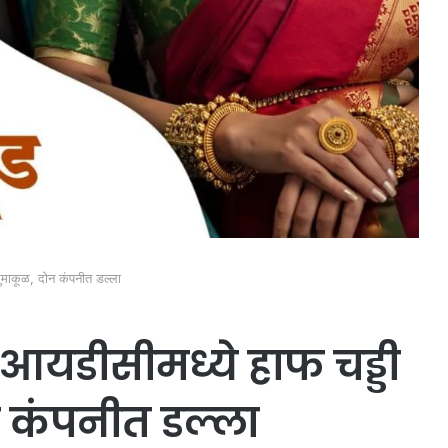
ुमाकूळ, दोन कंपनीत डल्ला
मआयडीसीमध्ये हाफ चड्डी
 कंपनीत डल्ला