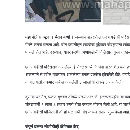
महा पोलीस न्यूज । चेतन वाणी ।
जळगाव शहरातील एमआयडीसी परिसरात
गँगने डल्ला मारला आहे. दोन कंपनीतून लाखोंचा मुद्देमाल चोरट्यांना लां
फावले होत आहे. दरम्यान, याप्रकरणी एमआयडीसी पोलिसात गुन्हा दा
एमआयडीसी परिसरात असलेल्या ई सेक्टरमध्ये जिग्नेश शरद शेठ वय-४५ यां
असल्याने ते वरील माळ्यावर असलेल्या घरात एकटेच झोपलेले होते. पहाट
कार्यालयातील कपाटामधील असलेली ३ लाखांची रोकड लंपास केली.
दुसऱ्या घटनेत, पंकज गुणवंत टोगळे यांच्या आर.जी.इंटरप्रायझेस या कंपनी
चोरट्यांनी १ लाख ८ हजार रुपये रोख रक्कम चोरून नेली आहे. या घटनेत
एमआयडीसी पोलिसांनी दोन्ही घटनांची नोंद करून तपास सुरू केला आहे.
संपूर्ण घटना सीसीटीव्ही कॅमेऱ्यात कैद