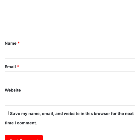
m
e
n
t
Name
*
*
Email
*
Website
Save my name, email, and website in this browser for the next
time I comment.