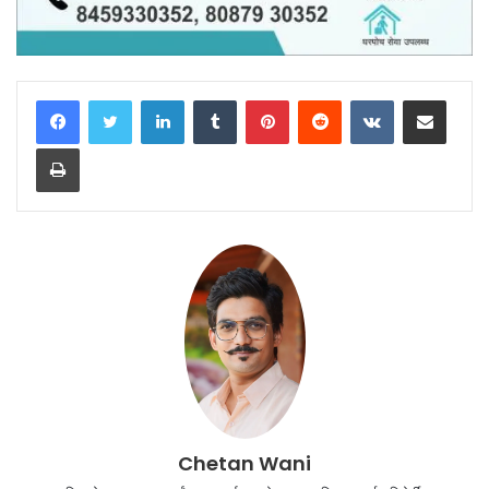
LinkedIn
Tumblr
Pinterest
Reddit
VKontakte
Share via Email
Print
Chetan Wani