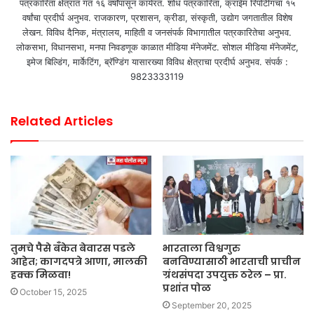
पत्रकारिता क्षेत्रात गत १६ वर्षांपासून कार्यरत. शोध पत्रकारिता, क्राईम रिपोर्टींगचा १५
वर्षांचा प्रदीर्घ अनुभव. राजकारण, प्रशासन, क्रीडा, संस्कृती, उद्योग जगतातील विशेष
लेखन. विविध दैनिक, मंत्रालय, माहिती व जनसंपर्क विभागातील पत्रकारितेचा अनुभव.
लोकसभा, विधानसभा, मनपा निवडणूक काळात मीडिया मॅनेजमेंट. सोशल मीडिया मॅनेजमेंट,
इमेज बिल्डिंग, मार्केटिंग, ब्रॅण्डिंग यासारख्या विविध क्षेत्राचा प्रदीर्घ अनुभव. संपर्क :
9823333119
Related Articles
तुमचे पैसे बँकेत बेवारस पडले
भारताला विश्वगुरु
आहेत; कागदपत्रे आणा, मालकी
बनविण्यासाठी भारताची प्राचीन
हक्क मिळवा!
ग्रंथसंपदा उपयुक्त ठरेल – प्रा.
प्रशांत पोळ
October 15, 2025
September 20, 2025