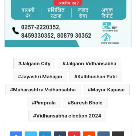
Jalgaon City
Jalgaon Vidhansabha
Jayashri Mahajan
Kulbhushan Patil
Maharashtra Vidhansabha
Mayur Kapase
Pimprala
Suresh Bhole
Vidhansabha election 2024
LinkedIn
Tumblr
Pinterest
Reddit
VKontakte
Share via Email