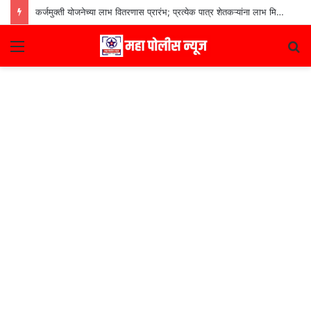
कर्जमुक्ती योजनेच्या लाभ वितरणास प्रारंभ; प्रत्येक पात्र शेतकऱ्यांना लाभ मिळणार– मुख्यमंत्री देवेंद्र फडणवीस
Menu
S
fo