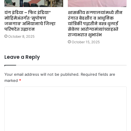
यंग इंडिया – फिट इंडिया”
शासकीय रुग्णालयांमध्ये तीन
मोहिमेअंतर्गत ‘सुपोषण
रंगात बेडशीट व आधुनिक
जळगाव’ अभियानाचे जिल्हा
यांत्रिकी पद्धतीने वस्त्र धुलाई
परिषदेत उद्घाटन
सेवेला आरोग्यमंत्र्यांच्याहस्ते
राज्यभरात शुभारंभ
October 8, 2025
October 15, 2025
Leave a Reply
Your email address will not be published.
Required fields are
marked
*
C
o
m
m
e