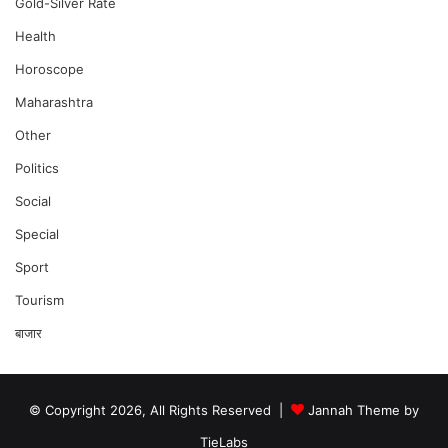
Gold-Silver Rate
Health
Horoscope
Maharashtra
Other
Politics
Social
Special
Sport
Tourism
बाजार
© Copyright 2026, All Rights Reserved |
Jannah Theme by
TieLabs