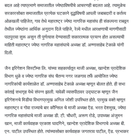
बदल आहे त्याप्रमाणे समाजातील ज्येष्ठाविषयीचे आचरणही बदलत आहे. त्यामुळेच
सरकारसोबत समाजातील प्रत्येक घटकाने वृद्धांविषयी आपली जबाबदारी व कर्तव्य
ओळखली पाहिजेत, गाव तेथे महाराष्ट्र ज्येष्ठ नागरिक महासंघ ही संकल्पना राबवून
तेथील ज्येष्ठांना आर्थिक अनुदान दिले पाहिजे, रेल्वे मधील आरक्षणाची मागणीसाठी
पाठपुरावा सुरू असुन ती पुर्णत्वास देण्यासाठी सकारात्मक प्रयत्न होत असल्याची
माहिती महाराष्ट्र ज्येष्ठ नागरिक महासंघाचे अध्यक्ष डॉ. अण्णासाहेब टेकाळे यांनी
दिली.
जैन इरिगेशन सिस्टीम्स लि. यांच्या सहकार्यातून माजी अध्यक्ष, खान्देश प्रादेशिक
विभाग धुळे व ज्येष्ठ नागरिक संघ चैतन्य नगर जळगाव तर्फे आयोजित ज्येष्ठ
नागरिकांची कार्यशाळेत डॉ. अण्णासाहेब टेकाळे अध्यक्ष म्हणून बोलत होते. ही सभा
कांताई सभागृह येथे संपन्न झाली. यावेळी व्यासपीठावर उद्घाटक म्हणून जैन
इरिगेशनचे मिडीया विभागप्रमुख अनिल जोशी उपस्थित होते. प्रमुख वक्ते म्हणून
महाराष्ट्र व गोवा राज्याचे बार कौन्सिल चे माजी अध्यक्ष ऍड. भरत देशमुख, ज्येष्ठ
नागरिक महासंघाचे माजी अध्यक्ष डी. टी. चौधरी, अरूण रोडे, उपाध्यक्ष अंजुमन
खान, माजी कार्यवाहक प्रकाश घादगिने, खान्देश प्रादेशिक विभागाचे अध्यक्ष बी.
एन. पाटील उपस्थित होते. त्यांच्यासोबत कार्यवाहक जगतराव पाटील, ऍड. प्रभाकर