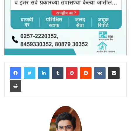
LinkedIn
Tumblr
Pinterest
Reddit
VKontakte
Share via Email
Print