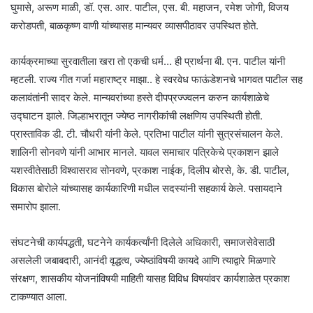
घुमासे, अरूण माळी, डॉ. एस. आर. पाटील, एस. बी. महाजन, रमेश जोगी, विजय
करोडपती, बाळकृष्ण वाणी यांच्यासह मान्यवर व्यासपीठावर उपस्थित होते.
कार्यक्रमाच्या सुरवातीला खरा तो एकची धर्म… ही प्रार्थना बी. एन. पाटील यांनी
म्हटली. राज्य गीत गर्जा महाराष्ट्र माझा.. हे स्वरवेध फाऊंडेशनचे भागवत पाटील सह
कलावंतांनी सादर केले. मान्यवरांच्या हस्ते दीपप्रज्ज्वलन करुन कार्यशाळेचे
उद्घाटन झाले. जिल्हाभरातून ज्येष्ठ नागरीकांची लक्षणिय उपस्थिती होती.
प्रास्ताविक डी. टी. चौधरी यांनी केले. प्रतिभा पाटील यांनी सुत्रसंचालन केले.
शालिनी सोनवणे यांनी आभार मानले. यावल समाचार पत्रिकेचे प्रकाशन झाले
यशस्वीतेसाठी विश्वासराव सोनवणे, प्रकाश नाईक, दिलीप बोरसे, के. डी. पाटील,
विकास बोरोले यांच्यासह कार्यकारिणी मधील सदस्यांनी सहकार्य केले. पसायदाने
समारोप झाला.
संघटनेची कार्यपद्धती, घटनेने कार्यकर्त्यांनी दिलेले अधिकारी, समाजसेवेसाठी
असलेली जबाबदारी, आनंदी वृद्धत्व, ज्येष्ठांविषयी कायदे आणि त्याद्वारे मिळणारे
संरक्षण, शासकीय योजनांविषयी माहिती यासह विविध विषयांवर कार्यशाळेत प्रकाश
टाकण्यात आला.