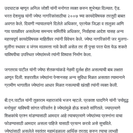
उदघाटक म्हणून अनिल जोशी यांनी मनोगत व्यक्त करुन शुभेच्छा दिल्यात. ऍड.
भरत देशमुख यांनी ज्येष्ठ नागरिकांसाठीचा २००७ च्या कायदेविषयक तरतुदी बाबत
अवगत केले. दिवाणी न्यायालयाने दिलेले अधिकार, प्रत्येक जिल्हा व तालुका आणि
गाव पातळीवर असलेल्या समन्वय समितींचे अधिकार, निर्वाहाचा आदेश यासह अन्य
महत्त्वपूर्ण कायदेविषयक माहितीवर त्यांनी विवेचन केले. ज्येष्ठ नागरिकांनी जर मुलगा-
मुलींना स्थावर व जंगम मालमत्ता नावे केली असेल तर ती पुन्हा परत घेता येऊ शकते
याविषयीचा उपस्थित ज्येष्ठांमध्ये त्यांनी विश्वास निर्माण केला.
जगतराव पाटील यांनी ज्येष्ठ शेतकऱ्यांकडे नेहमी दुर्लक्ष होत असल्याची बाब लक्षात
आणून दिली. शहरातील ज्येष्ठांना पेन्शनसह अन्य सुविधा मिळत असतात त्यामानाने
ग्रामीण भागातील ज्येष्ठांना आधार मिळत नसल्याची खंतही त्यांनी व्यक्त केली.
बी.एन.पाटील यांनी तुकाराम महाराजांचे भजन म्हटले. प्रकाश घादगिने यांनी ‘वयोवृद्ध
मनोयुवा’ याविषयी सांगत परिवर्तन हे ज्येष्ठांमुळे होऊ शकते सांगितले. ज्याप्रमाणे
शिक्षकांचे प्रश्न मांडण्यासाठी आमदार आहे त्याचप्रमाणे ज्येष्ठांच्या प्रश्नांना वाचा
फोडण्यासाठी आमदार असला पाहिजे यासाठी प्रयत्न करावे असे सुचविले.
ज्येष्ठांसाठी असलेले स्वतंत्र महामंडळाला आर्थिक तरतुद करुन त्याचा लाभही