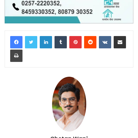
LinkedIn
Tumblr
Pinterest
Reddit
VKontakte
Share via Email
Print