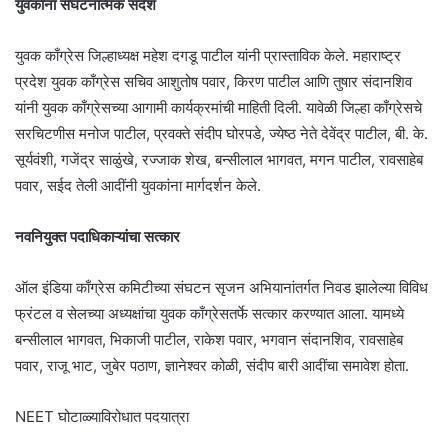
युवकांना संघटनात्मक संदेश
युवक काँग्रेस जिल्हाध्यक्ष महेश दगडू पाटील यांनी प्रास्ताविक केले. महाराष्ट्र
प्रदेश युवक काँग्रेस सचिव आशुतोष पवार, किरण पाटील आणि तुषार संदानशिव
यांनी युवक काँग्रेसच्या आगामी कार्यक्रमांची माहिती दिली. यावेळी जिल्हा काँग्रेसचे
सरचिटणीस मनोज पाटील, प्रवक्ते संदीप घोरपडे, ज्येष्ठ नेते देवेंद्र पाटील, बी. के.
सूर्यवंशी, गजेंद्र साळुंखे, रज्जाक शेख, बन्सीलाल भागवत, मगन पाटील, रावसाहेब
पवार, सईद तेली आदींनी युवकांना मार्गदर्शन केले.
नवनियुक्त पदाधिकाऱ्यांचा सत्कार
ऑल इंडिया काँग्रेस कमिटीच्या संघटन सृजन अभियानांतर्गत निवड झालेल्या विविध
फ्रंटल व सेलच्या अध्यक्षांचा युवक काँग्रेसतर्फे सत्कार करण्यात आला. यामध्ये
बन्सीलाल भागवत, भिकाजी पाटील, राकेश पवार, भगवान संदानशिव, रावसाहेब
पवार, राजू भाट, जुबेर पठाण, ज्ञानेश्वर कोळी, संदीप बारी आदींचा समावेश होता.
NEET घोटाळ्याविरोधात पदयात्रा