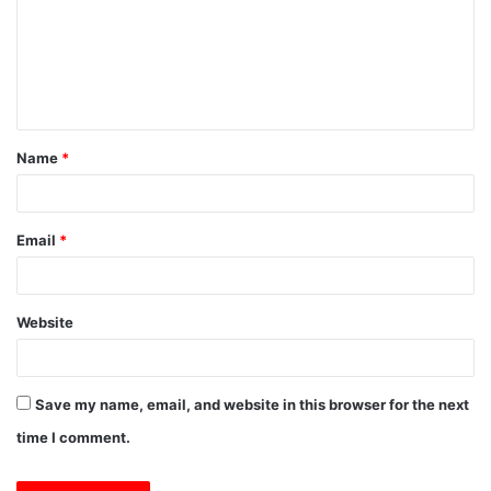
m
e
n
t
Name
*
*
Email
*
Website
Save my name, email, and website in this browser for the next
time I comment.