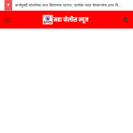
कर्जमुक्ती योजनेच्या लाभ वितरणास प्रारंभ; प्रत्येक पात्र शेतकऱ्यांना लाभ मिळणार– मुख्यमंत्री देवेंद्र फडणवीस
Menu
S
fo