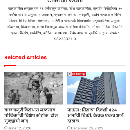
Chetan Wani
पत्रकारिता क्षेत्रात गत १६ वर्षांपासून कार्यरत. शोध पत्रकारिता, क्राईम रिपोर्टींगचा १५
वर्षांचा प्रदीर्घ अनुभव. राजकारण, प्रशासन, क्रीडा, संस्कृती, उद्योग जगतातील विशेष
लेखन. विविध दैनिक, मंत्रालय, माहिती व जनसंपर्क विभागातील पत्रकारितेचा अनुभव.
लोकसभा, विधानसभा, मनपा निवडणूक काळात मीडिया मॅनेजमेंट. सोशल मीडिया मॅनेजमेंट,
इमेज बिल्डिंग, मार्केटिंग, ब्रॅण्डिंग यासारख्या विविध क्षेत्राचा प्रदीर्घ अनुभव. संपर्क :
9823333119
Related Articles
बालमजुरीविरोधात जळगाव
पाऊस : तिसऱ्या दिवशी ४२४
पोलिसांची विशेष मोहीम; दोन
अर्जांची विक्री; केवळ एकच अर्ज
गुन्ह्यांची नोंद
दाखल
June 12, 2026
December 26, 2025